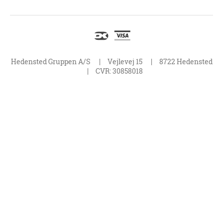
akcesoriów hodowlanych.
Hedensted Gruppen jest duńską firmą rodzinną, która została
LinkedIn
założona w 1971 roku. Obecnie główny zakład produkcyjny
znajduje się w Polsce, a firma posiada rozległą sieć
YouTube
detaliczną na całym świecie.
Hedensted Gruppen A/S
Vejlevej 15
8722 Hedensted
CVR: 30858018