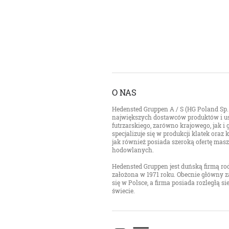
O NAS
Hedensted Gruppen A / S (HG Poland Sp. z
największych dostawców produktów i us
futrzarskiego, zarówno krajowego, jak i
specjalizuje się w produkcji klatek ora
jak również posiada szeroką ofertę mas
hodowlanych.
Hedensted Gruppen jest duńską firmą rod
założona w 1971 roku. Obecnie główny z
się w Polsce, a firma posiada rozległą s
świecie.