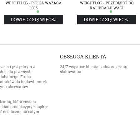
WEIGHTLOG - PÓŁKA WAŻĄCA
WEIGHTLOG - PRZEDMIOT DO
LC15
KALIBRACJI WAGI
DOWIEDZ SIĘ WIĘCEJ
DOWIEDZ SIĘ WIĘCEJ
OBSŁUGA KLIENTA
 o.o.) jest jednym z
24/7 wsparcie klienta podczas sezonu
ług dla przemysłu
skórowania
 globalnego. Firma
z kotników do hodowli norek
zyn i akcesoriów
zinną, która została
akład produkcyjny znajduje
ieć detaliczną na całym