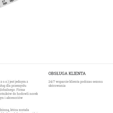
OBSŁUGA KLIENTA
 o.o.) jest jednym z
24/7 wsparcie klienta podczas sezonu
ług dla przemysłu
skórowania
 globalnego. Firma
z kotników do hodowli norek
zyn i akcesoriów
zinną, która została