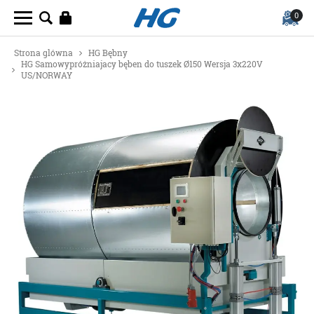
0
Strona glówna
HG Bębny
HG Samowypróżniajacy bęben do tuszek Ø150 Wersja 3x220V
US/NORWAY