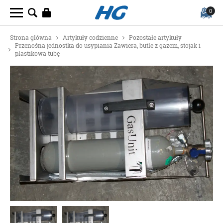
0
Strona glówna
Artykuły codzienne
Pozostałe artykuły
Przenośna jednostka do usypiania Zawiera, butle z gazem, stojak i
plastikowa tubę