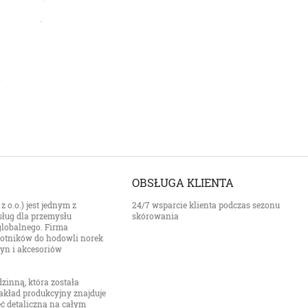
OBSŁUGA KLIENTA
 o.o.) jest jednym z
24/7 wsparcie klienta podczas sezonu
ług dla przemysłu
skórowania
 globalnego. Firma
z kotników do hodowli norek
zyn i akcesoriów
zinną, która została
akład produkcyjny znajduje
ieć detaliczną na całym