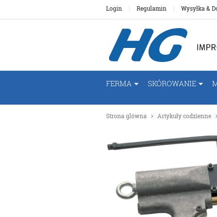
Login
Regulamin
Wysyłka & D
FERMA
SKÓROWANIE
Strona glówna
Artykuły codzienne