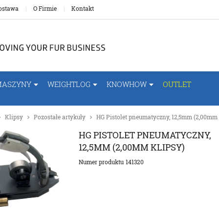
ostawa
O Firmie
Kontakt
MASZYNY
WEIGHTLOG
KNOWHOW
OUTLET
Klipsy
Pozostałe artykuły
HG Pistolet pneumatyczny, 12,5mm (2,00mm 
HG PISTOLET PNEUMATYCZNY,
12,5MM (2,00MM KLIPSY)
Numer produktu
141320