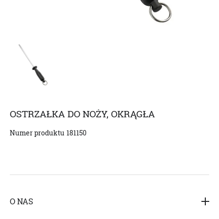
OSTRZAŁKA DO NOŻY, OKRĄGŁA
Numer produktu
181150
O NAS
Hedensted Gruppen A / S (HG Poland Sp. z o.o.) jest jednym z