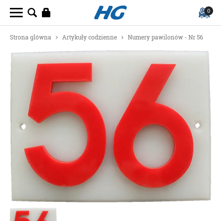
0
Strona glówna
Artykuły codzienne
Numery pawilonów - Nr 56