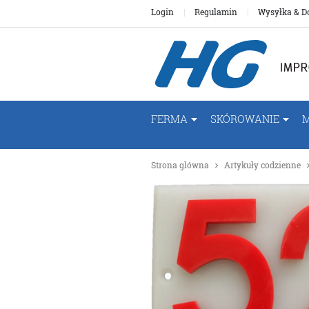
Login
Regulamin
Wysyłka & D
FERMA
SKÓROWANIE
Strona glówna
Artykuły codzienne