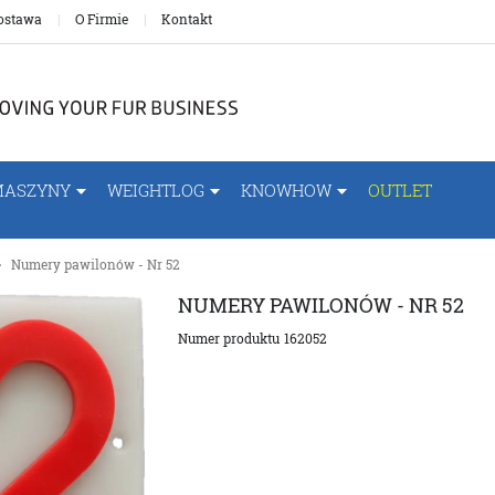
ostawa
O Firmie
Kontakt
MASZYNY
WEIGHTLOG
KNOWHOW
OUTLET
Numery pawilonów - Nr 52
NUMERY PAWILONÓW - NR 52
Numer produktu
162052