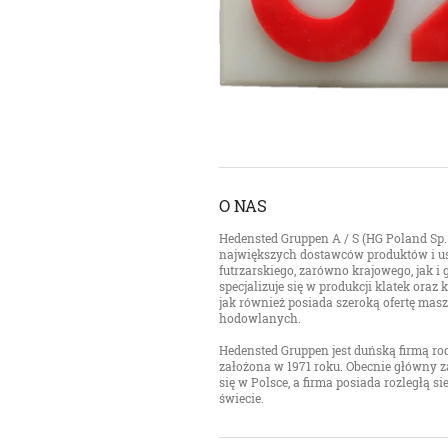
O NAS
Hedensted Gruppen A / S (HG Poland Sp. z
największych dostawców produktów i us
futrzarskiego, zarówno krajowego, jak i
specjalizuje się w produkcji klatek ora
jak również posiada szeroką ofertę mas
hodowlanych.
Hedensted Gruppen jest duńską firmą rod
założona w 1971 roku. Obecnie główny z
się w Polsce, a firma posiada rozległą s
świecie.