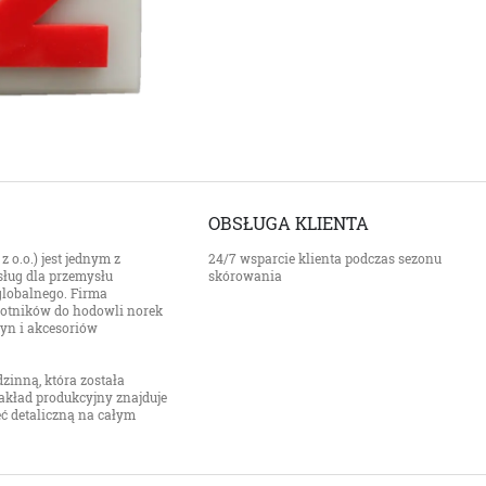
OBSŁUGA KLIENTA
 o.o.) jest jednym z
24/7 wsparcie klienta podczas sezonu
ług dla przemysłu
skórowania
 globalnego. Firma
z kotników do hodowli norek
zyn i akcesoriów
zinną, która została
akład produkcyjny znajduje
ieć detaliczną na całym