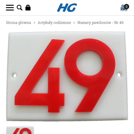
0
Strona glówna
Artykuły codzienne
Numery pawilonów - Nr 49