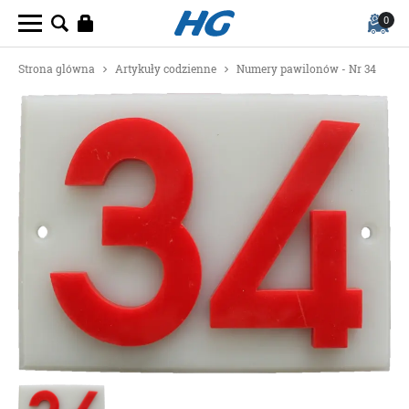
0
Strona glówna
Artykuły codzienne
Numery pawilonów - Nr 34