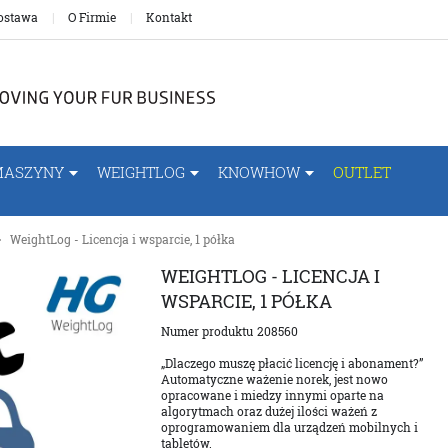
ostawa
O Firmie
Kontakt
MASZYNY
WEIGHTLOG
KNOWHOW
OUTLET
WeightLog - Licencja i wsparcie, 1 półka
WEIGHTLOG - LICENCJA I
WSPARCIE, 1 PÓŁKA
Numer produktu
208560
„Dlaczego muszę płacić licencję i abonament?”
Automatyczne ważenie norek, jest nowo
opracowane i miedzy innymi oparte na
algorytmach oraz dużej ilości ważeń z
oprogramowaniem dla urządzeń mobilnych i
tabletów.