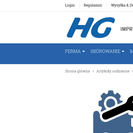
Login
Regulamin
Wysyłka & D
FERMA
SKÓROWANIE
Strona glówna
Artykuły codzienne