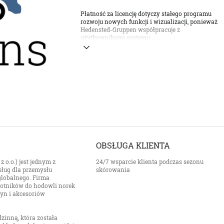
Płatność za licencję dotyczy stałego programu
rozwoju nowych funkcji i wizualizacji, ponieważ
Hedensted-Gruppen współpracuje z
użytkownikami systemu.
OBSŁUGA KLIENTA
 o.o.) jest jednym z
24/7 wsparcie klienta podczas sezonu
ług dla przemysłu
skórowania
 globalnego. Firma
z kotników do hodowli norek
zyn i akcesoriów
zinną, która została