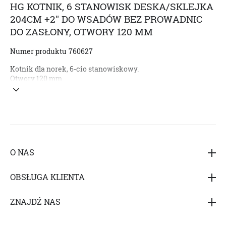
HG KOTNIK, 6 STANOWISK DESKA/SKLEJKA
204CM +2" DO WSADÓW BEZ PROWADNIC
DO ZASŁONY, OTWORY 120 MM
Numer produktu
760627
Kotnik dla norek, 6-cio stanowiskowy.
Otwory 120 mm.
O NAS
Hedensted Gruppen A / S (HG Poland Sp. z o.o.) jest jednym z
OBSŁUGA KLIENTA
największych dostawców produktów i usług dla przemysłu
futrzarskiego, zarówno krajowego, jak i globalnego. Firma
24/7 wsparcie klienta podczas sezonu skórowania
specjalizuje się w produkcji klatek oraz kotników do hodowli
ZNAJDŹ NAS
norek jak również posiada szeroką ofertę maszyn i
akcesoriów hodowlanych.