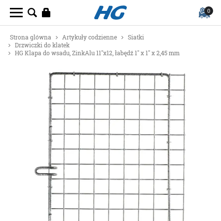
0
Strona glówna
Artykuły codzienne
Siatki
Drzwiczki do klatek
HG Klapa do wsadu, ZinkAlu 11"x12, łabędź 1" x 1" x 2,45 mm