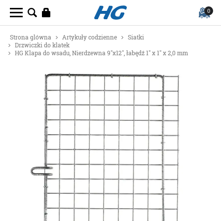
0
Strona glówna
Artykuły codzienne
Siatki
Drzwiczki do klatek
HG Klapa do wsadu, Nierdzewna 9"x12", łabędź 1" x 1" x 2,0 mm