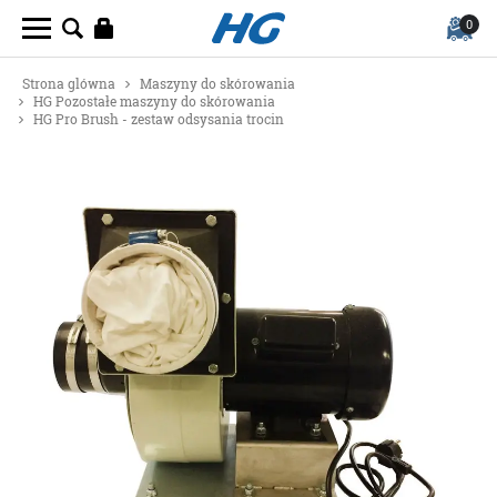
0
Strona glówna
Maszyny do skórowania
HG Pozostałe maszyny do skórowania
HG Pro Brush - zestaw odsysania trocin