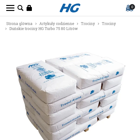
0
Strona glówna
Artykuły codzienne
Trociny
Trociny
Duńskie trociny HG Turbo 75 80 Litrów